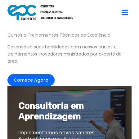
Ir
Main
para
Men
o
TRANSFORME SEU FUTURO
conteúdo
Cursos e Treinamentos Técnicos de Excelência
Desenvolva suas habilidades com nossos cursos e
treinamentos inovadores ministrados por experts da
área.
Comece Agora
Consultoria em
Aprendizagem
Implementamos novos saberes.
Sustentamos resultados!