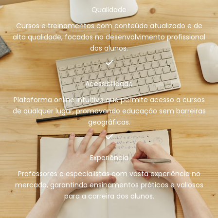
Qualidade
Cursos e treinamentos com conteúdo atualizado e de
alta qualidade, focados no desenvolvimento profissional
dos alunos.
Acessibilidade
Plataforma online intuitiva que permite acesso a cursos
de qualquer lugar, promovendo educação sem barreiras
geográficas.
Experiência
Professores e especialistas com vasta experiência no
mercado, garantindo ensinamentos práticos e valiosos
para a carreira dos alunos.