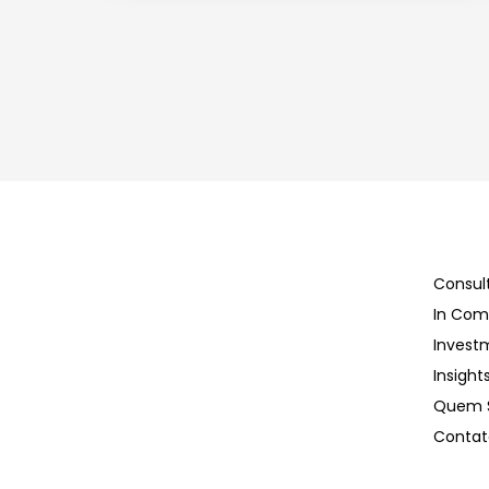
Consul
In Co
Invest
Insight
Quem 
Contat