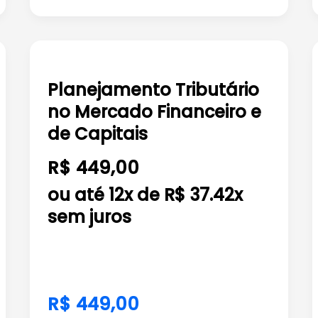
Planejamento
Tributário
Planejamento Tributário
no
no Mercado Financeiro e
Mercado
Financeiro
de Capitais
e
R$ 449,00
de
Capitais
ou até 12x de R$ 37.42x
sem juros
R$ 449,00