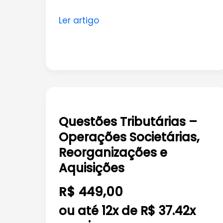
Ler artigo
Questões
Tributárias
Questões Tributárias –
–
Operações Societárias,
Operações
Societárias,
Reorganizações e
Reorganizações
Aquisições
e
R$ 449,00
Aquisições
ou até 12x de R$ 37.42x