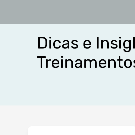
Ir
para
o
conteúdo
Dicas e Insi
Treinamento
Curso