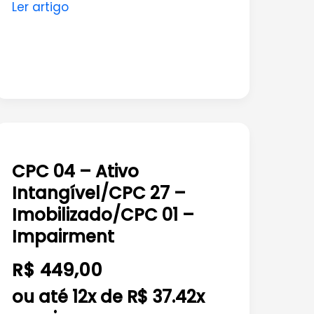
Ler artigo
CPC
04
CPC 04 – Ativo
–
Intangível/CPC 27 –
Ativo
Intangível/CPC
Imobilizado/CPC 01 –
27
Impairment
–
R$ 449,00
Imobilizado/CPC
01
ou até 12x de R$ 37.42x
–