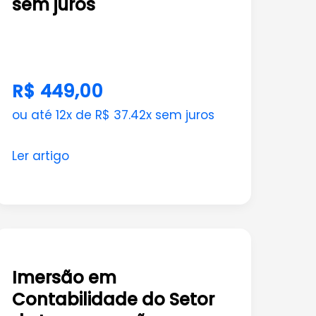
sem juros
Impairment
R$ 449,00
ou até 12x de R$ 37.42x sem juros
Ler artigo
Imersão
em
Imersão em
Contabilidade
Contabilidade do Setor
do