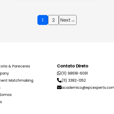
1
2
Next
→
Contato Direto
toria & Pareceres
mpany
(11) 98618-6091
ment Matchmaking
(11) 3382-1352
s
academico@epcexperts.com
Somos
o